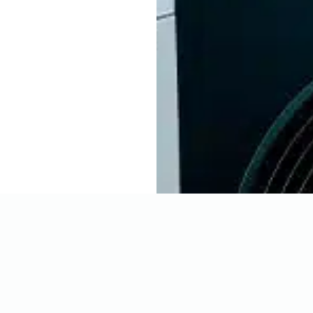
mpe
 bietet eine hohe
ende Heizlösung.
len wie Luft,